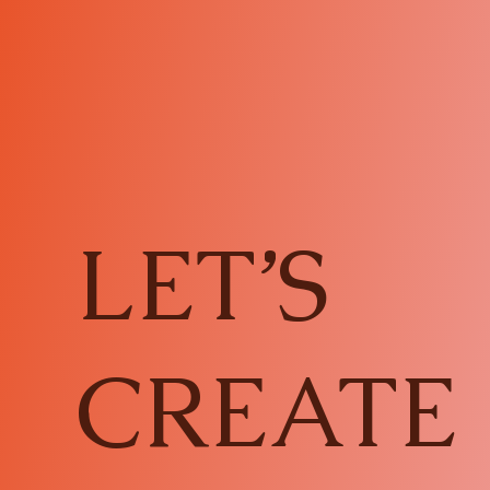
LET’S
CREATE