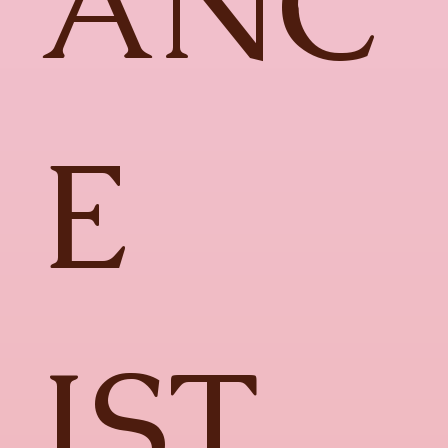
ANC
E
IST