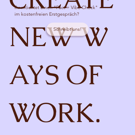
Ihr möchtet einen "Fact + Vibe Check"
im kostenfreien Erstgespräch?
NEW W
Schreibt uns!
AYS OF
WORK.